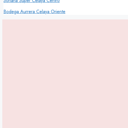
Soriana Súper Celaya Centro
Bodega Aurrera Celaya Oriente