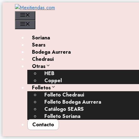
Saltar
al
Menú
contenido
Menú
Soriana
Sears
Bodega Aurrera
Chedraui
Otras
HEB
Coppel
Folletos
Folleto Chedraui
Folleto Bodega Aurrera
Catálogo SEARS
Folleto Soriana
Contacto