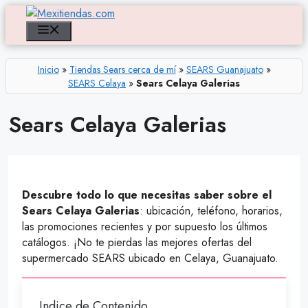
Saltar
al
Menú
contenido
Inicio
»
Tiendas Sears cerca de mí
»
SEARS Guanajuato
»
SEARS Celaya
»
Sears Celaya Galerias
Sears Celaya Galerias
Descubre todo lo que necesitas saber sobre el
Sears Celaya Galerias
: ubicación, teléfono, horarios,
las promociones recientes y por supuesto los últimos
catálogos. ¡No te pierdas las mejores ofertas del
supermercado SEARS ubicado en Celaya, Guanajuato.
Indice de Contenido