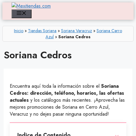
Saltar
al
Menú
contenido
Inicio
»
Tiendas Soriana
»
Soriana Veracruz
»
Soriana Cerro
Azul
»
Soriana Cedros
Soriana Cedros
Encuentra aquí toda la información sobre el
Soriana
Cedros: dirección, teléfono, horarios, las ofertas
actuales
y los catálogos más recientes. ¡Aprovecha las
mejores promociones de Soriana en Cerro Azul,
Veracruz y no dejes pasar ninguna oportunidad!
Indice de Contenido