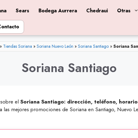
ana
Sears
Bodega Aurrera
Chedraui
Otras
Contacto
»
Tiendas Soriana
»
Soriana Nuevo León
»
Soriana Santiago
»
Soriana San
Soriana Santiago
 sobre el
Soriana Santiago: dirección, teléfono, horario
ha las mejores promociones de Soriana en Santiago, Nuevo Le