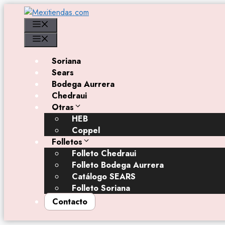
Saltar
al
Menú
contenido
Menú
Soriana
Sears
Bodega Aurrera
Chedraui
Otras
HEB
Coppel
Folletos
Folleto Chedraui
Folleto Bodega Aurrera
Catálogo SEARS
Folleto Soriana
Contacto