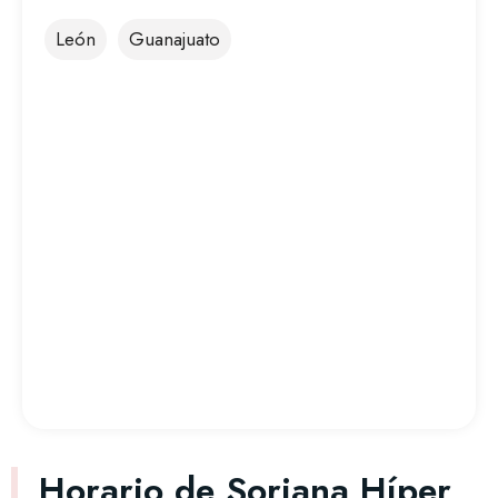
León
Guanajuato
Horario de Soriana Híper