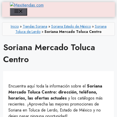
Saltar
al
Menú
contenido
Inicio
»
Tiendas Soriana
»
Soriana Estado de México
»
Soriana
Toluca de Lerdo
»
Soriana Mercado Toluca Centro
Soriana Mercado Toluca
Centro
Encuentra aquí toda la información sobre el
Soriana
Mercado Toluca Centro: dirección, teléfono,
horarios, las ofertas actuales
y los catálogos más
recientes. ¡Aprovecha las mejores promociones de
Soriana en Toluca de Lerdo, Estado de México y no
dejes pasar ninguna oportunidad!