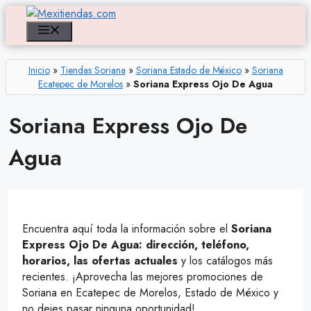
Saltar
al
Menú
contenido
Inicio
»
Tiendas Soriana
»
Soriana Estado de México
»
Soriana
Ecatepec de Morelos
»
Soriana Express Ojo De Agua
Soriana Express Ojo De
Agua
Encuentra aquí toda la información sobre el
Soriana
Express Ojo De Agua: dirección, teléfono,
horarios, las ofertas actuales
y los catálogos más
recientes. ¡Aprovecha las mejores promociones de
Soriana en Ecatepec de Morelos, Estado de México y
no dejes pasar ninguna oportunidad!