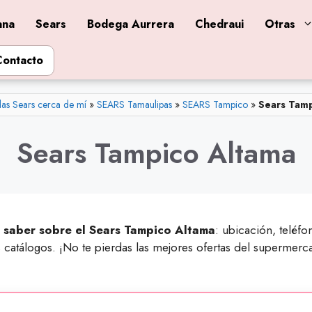
ana
Sears
Bodega Aurrera
Chedraui
Otras
Contacto
as Sears cerca de mí
»
SEARS Tamaulipas
»
SEARS Tampico
»
Sears Tamp
Sears Tampico Altama
 saber sobre el Sears Tampico Altama
: ubicación, teléf
os catálogos. ¡No te pierdas las mejores ofertas del superm