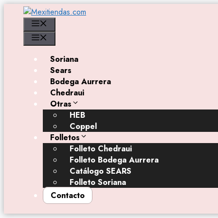
Saltar
al
Menú
contenido
Menú
Soriana
Sears
Bodega Aurrera
Chedraui
Otras
HEB
Coppel
Folletos
Folleto Chedraui
Folleto Bodega Aurrera
Catálogo SEARS
Folleto Soriana
Contacto