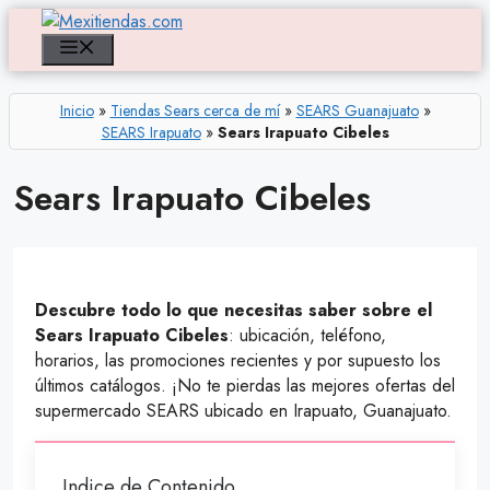
Saltar
al
Menú
contenido
Inicio
»
Tiendas Sears cerca de mí
»
SEARS Guanajuato
»
SEARS Irapuato
»
Sears Irapuato Cibeles
Sears Irapuato Cibeles
Descubre todo lo que necesitas saber sobre el
Sears Irapuato Cibeles
: ubicación, teléfono,
horarios, las promociones recientes y por supuesto los
últimos catálogos. ¡No te pierdas las mejores ofertas del
supermercado SEARS ubicado en Irapuato, Guanajuato.
Indice de Contenido