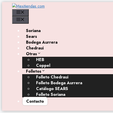
Saltar
al
Menú
contenido
Menú
Soriana
Sears
Bodega Aurrera
Chedraui
Otras
HEB
Coppel
Folletos
Folleto Chedraui
Folleto Bodega Aurrera
Catálogo SEARS
Folleto Soriana
Contacto