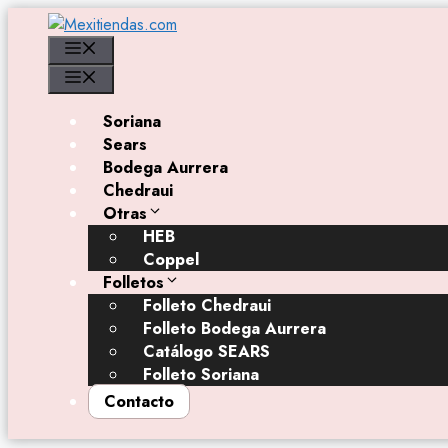
Saltar
al
Menú
contenido
Menú
Soriana
Sears
Bodega Aurrera
Chedraui
Otras
HEB
Coppel
Folletos
Folleto Chedraui
Folleto Bodega Aurrera
Catálogo SEARS
Folleto Soriana
Contacto