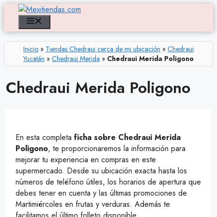
Saltar
al
Menú
contenido
Inicio
»
Tiendas Chedraui cerca de mi ubicación
»
Chedraui
Yucatán
»
Chedraui Merida
»
Chedraui Merida Poligono
Chedraui Merida Poligono
En esta completa
ficha sobre Chedraui Merida
Poligono
, te proporcionaremos la información para
mejorar tu experiencia en compras en este
supermercado. Desde su ubicación exacta hasta los
números de teléfono útiles, los horarios de apertura que
debes tener en cuenta y las últimas promociones de
Martimiércoles en frutas y verduras. Además te
facilitamos el último folleto disponible.