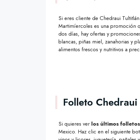
Si eres cliente de Chedraui Tultitl
Martimíercoles es una promoción qu
dos días, hay ofertas y promocion
blancas, piñas miel, zanahorias y p
alimentos frescos y nutritivos a pre
Folleto Chedraui
Si quieres ver
los últimos follet
Mexico. Haz clic en el siguiente b
vinos y licores, juguetería, pañale