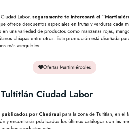
án Ciudad Labor,
seguramente te interesará el “Martimiér
e ofrece descuentos especiales en frutas y verduras cada ma
es en una variedad de productos como manzanas rojas, mango
látanos chiapas entre otros. Esta promoción está diseñada par
cios más asequibles.
Ofertas Martimiércoles
 Tultitlán Ciudad Labor
os publicados por Chedraui
para la zona de Tultitlan, en el
otón y encontrarás publicados los últimos catálogos con las 
s y muchos productos más.