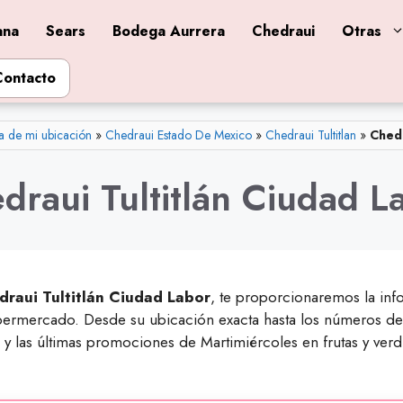
ana
Sears
Bodega Aurrera
Chedraui
Otras
Contacto
a de mi ubicación
»
Chedraui Estado De Mexico
»
Chedraui Tultitlan
»
Chedr
draui Tultitlán Ciudad L
draui Tultitlán Ciudad Labor
, te proporcionaremos la inf
ermercado. Desde su ubicación exacta hasta los números de t
y las últimas promociones de Martimiércoles en frutas y verd