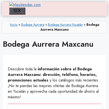
Saltar
al
Menú
contenido
Inicio
»
Bodega Aurrera
»
Bodega Aurrera Yucatán
»
Bodega
Aurrera Maxcanu
Bodega Aurrera Maxcanu
Descubre toda la
información sobre el Bodega
Aurrera Maxcanu: dirección, teléfono, horarios,
promociones actuales
y los catálogos más recientes.
¡No te pierdas las mejores ofertas de Bodega Aurrera
en Yucatán y aprovecha cada oportunidad de ahorro al
máximo!