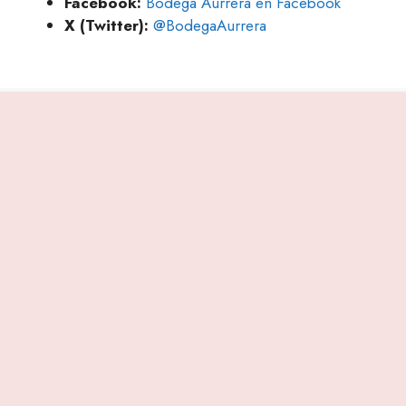
Facebook:
Bodega Aurrera en Facebook
X (Twitter):
@BodegaAurrera