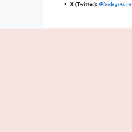
X (Twitter):
@BodegaAurre