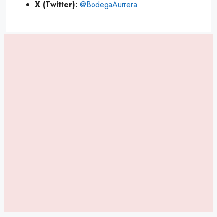
X (Twitter):
@BodegaAurrera