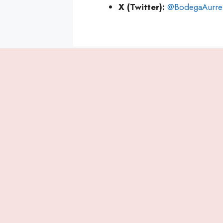
X (Twitter):
@BodegaAurre