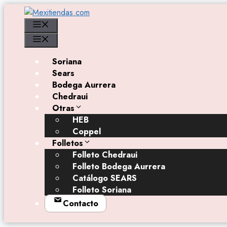
Saltar
al
Menú
contenido
Menú
Soriana
Sears
Bodega Aurrera
Chedraui
Otras
HEB
Coppel
Folletos
Folleto Chedraui
Folleto Bodega Aurrera
Catálogo SEARS
Folleto Soriana
Contacto